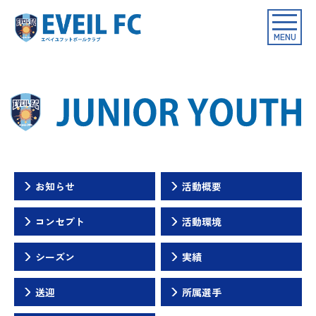
toggle
navigat
MENU
お知らせ
活動概要
コンセプト
活動環境
シーズン
実績
送迎
所属選手