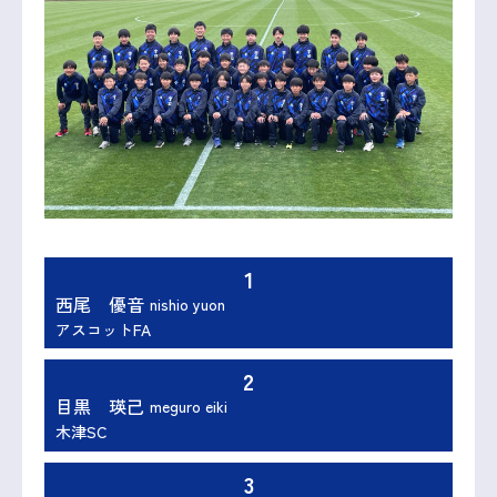
1
西尾 優音
nishio yuon
アスコットFA
2
目黒 瑛己
meguro eiki
木津SC
3