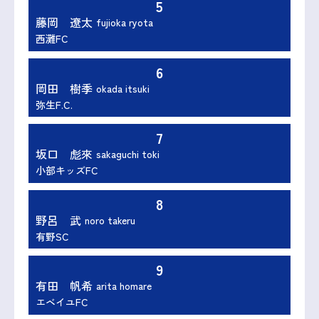
5
藤岡 遼太
fujioka ryota
西灘FC
6
岡田 樹季
okada itsuki
弥生F.C.
7
坂口 彪來
sakaguchi toki
小部キッズFC
8
野呂 武
noro takeru
有野SC
9
有田 帆希
arita homare
エベイユFC