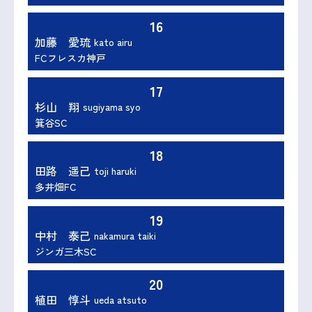
16
加藤 愛琉
kato airu
FCフレスカ神戸
17
杉山 翔
sugiyama syo
箕谷SC
18
田路 遥己
toji haruki
多井畑FC
19
中村 泰己
nakamura taiki
ジンガ三木SC
20
植田 惇斗
ueda atsuto