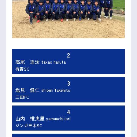
2
高尾 遥汰
takao haruta
有野SC
3
塩見 健仁
shiomi takehito
三田FC
4
山内 惟央里
yamauchi iori
ジンガ三木SC