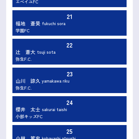
エベイユFC
21
福地 蒼昊
fukuchi sora
学園FC
22
辻 蒼大
tsuji sota
弥生F.C.
23
山川 諒久
yamakawa riku
弥生F.C.
24
櫻井 太士
sakurai taishi
小部キッズFC
25
小林 篤史
kobayashi atsushi