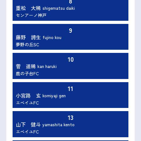
8
重松 大稀
shigematsu daiki
センアーノ神戸
9
藤野 誇生
fujino kou
夢野の丘SC
10
菅 遥稀
kan haruki
鹿の子台FC
11
小宮路 玄
komiyaji gen
エベイユFC
13
山下 健斗
yamashita kento
エベイユFC