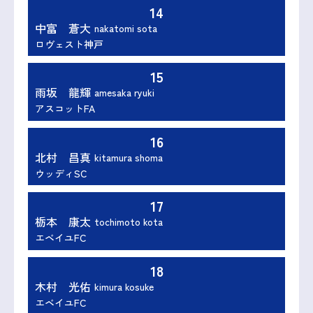
14
中富 蒼大
nakatomi sota
ロヴェスト神戸
15
雨坂 龍輝
amesaka ryuki
アスコットFA
16
北村 昌真
kitamura shoma
ウッディSC
17
栃本 康太
tochimoto kota
エベイユFC
18
木村 光佑
kimura kosuke
エベイユFC