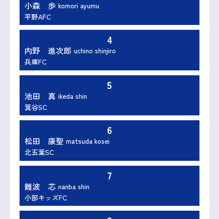
小森 歩
komori ayumu
平野AFC
4
内野 進次郎
uchino shinjiro
兵庫FC
5
池田 真
ikeda shin
箕谷SC
6
松田 康聖
matsuda kosei
北五葉SC
7
難波 芯
nanba shin
小部キッズFC