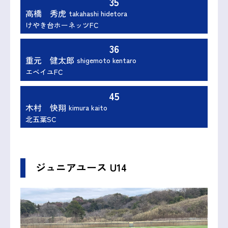
35
高橋 秀虎
takahashi hidetora
けやき台ホーネッツFC
36
重元 健太郎
shigemoto kentaro
エベイユFC
45
木村 快翔
kimura kaito
北五葉SC
ジュニアユース U14