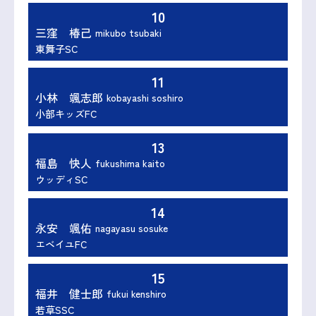
10
三窪 椿己
mikubo tsubaki
東舞子SC
11
小林 颯志郎
kobayashi soshiro
小部キッズFC
13
福島 快人
fukushima kaito
ウッディSC
14
永安 颯佑
nagayasu sosuke
エベイユFC
15
福井 健士郎
fukui kenshiro
若草SSC