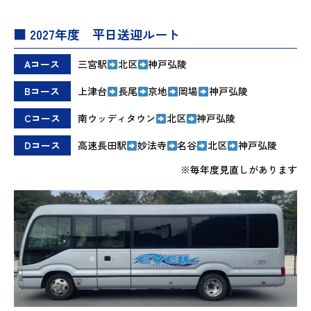
■ 2027年度 平日送迎ルート
Aコース
三宮駅
北区
神戸弘陵
Bコース
上津台
長尾
京地
岡場
神戸弘陵
Cコース
南ウッディタウン
北区
神戸弘陵
Dコース
高速長田駅
妙法寺
名谷
北区
神戸弘陵
※毎年度見直しがあります