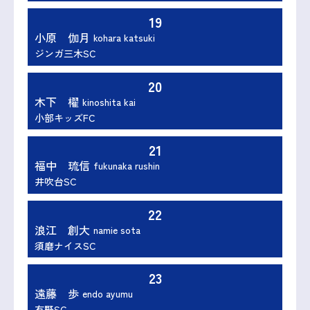
19
小原 伽月
kohara katsuki
ジンガ三木SC
20
木下 櫂
kinoshita kai
小部キッズFC
21
福中 琉信
fukunaka rushin
井吹台SC
22
浪江 創大
namie sota
須磨ナイスSC
23
遠藤 歩
endo ayumu
有野SC