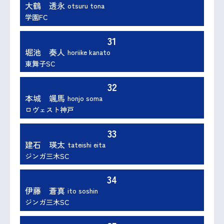
大鶴 透永
otsuru tona
学園FC
31
堀池 奏人
horiike kanato
東舞子SC
32
本城 颯馬
honjo soma
ロヴェスト神戸
33
建石 瑛太
tateishi eita
ジンガ三木SC
34
伊藤 蒼真
ito soshin
ジンガ三木SC