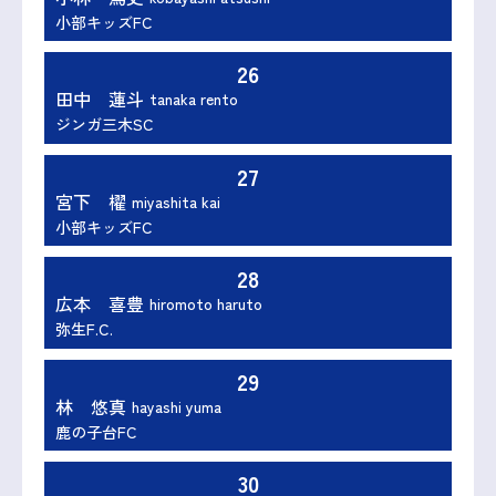
小部キッズFC
26
田中 蓮斗
tanaka rento
ジンガ三木SC
27
宮下 櫂
miyashita kai
小部キッズFC
28
広本 喜豊
hiromoto haruto
弥生F.C.
29
林 悠真
hayashi yuma
鹿の子台FC
30