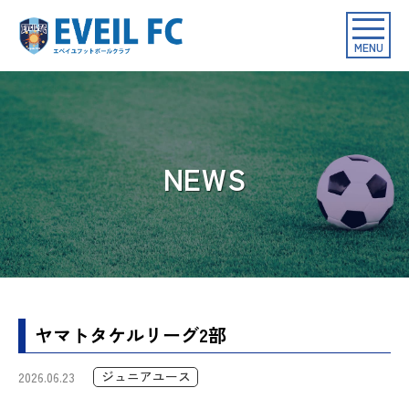
toggle
navigat
MENU
NEWS
ヤマトタケルリーグ2部
ジュニアユース
2026.06.23